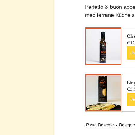
Perfetto & buon appet
mediterrane Küche se
Oli
€12
Je
Lin
€3.
Je
Pasta Rezepte
Rezepte