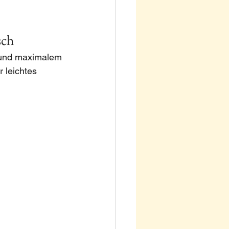
sch
 und maximalem 
 leichtes 