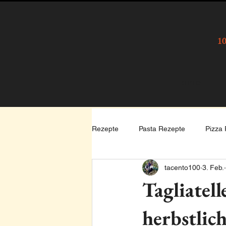
10
Home
Rezepte
Pasta Rezepte
Pizza
tacento100
3. Feb.
Spezialitäten
Aktuelles, Wiss
Tagliatel
herbstlic