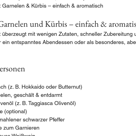
t Garnelen & Kürbis – einfach & aromatisch
 Garnelen und Kürbis – einfach & aromati
 überzeugt mit wenigen Zutaten, schneller Zubereitung
r ein entspanntes Abendessen oder als besonderes, aber
Personen
sch (z. B. Hokkaido oder Butternut)
elen, geschält & entdarmt
ivenöl (z. B. Taggiasca Olivenöl)
 (optional)
emahlener schwarzer Pfeffer
ie zum Garnieren
chuss Weißwein