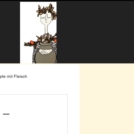
r uns
te mit Fleisch
 –