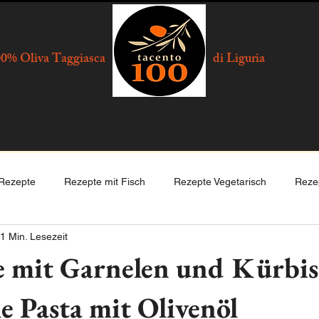
0% Oliva Taggiasca
di Liguria
Shop
Rezepte
Übe
 Rezepte
Rezepte mit Fisch
Rezepte Vegetarisch
Rezep
1 Min. Lesezeit
enswertes
le mit Garnelen und Kürbis
he Pasta mit Olivenöl