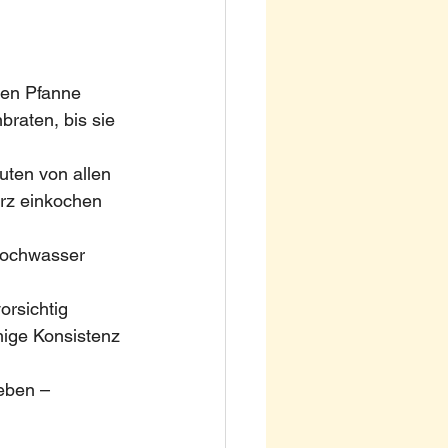
oßen Pfanne 
braten, bis sie 
uten von allen
rz einkochen 
 Kochwasser 
orsichtig 
ige Konsistenz 
eben – 