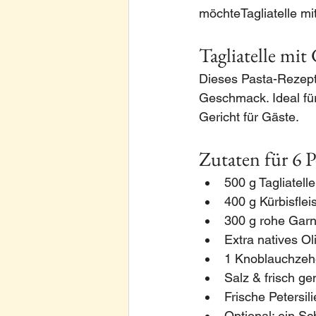
möchteTagliatelle mi
Tagliatelle mit
Dieses Pasta-Rezept
Geschmack. Ideal fü
Gericht für Gäste.
Zutaten für 6 
500 g Tagliatelle
400 g Kürbisflei
300 g rohe Garn
Extra natives Ol
1 Knoblauchzehe
Salz & frisch g
Frische Petersil
Optional: ein S