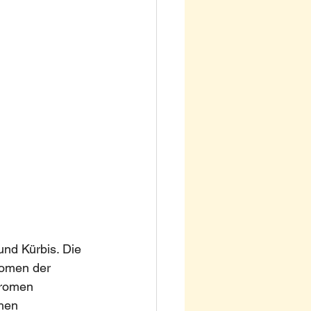
und Kürbis. Die 
romen der 
Aromen 
hen 