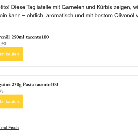
ito!
Diese Tagliatelle mit Garnelen und Kürbis zeigen, wi
in kann – ehrlich, aromatisch und mit bestem Olivenöl ve
venöl 250ml tacento100
.90
tzt kaufen
guine 250g Pasta tacento100
95
tzt kaufen
 mit Fisch