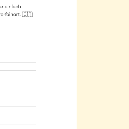
e einfach 
rfeinert. 🇮🇹