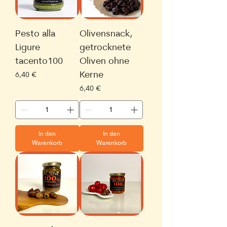
Pesto alla
Olivensnack,
Ligure
getrocknete
tacento100
Oliven ohne
Kerne
Preis
6,40 €
Preis
6,40 €
In den
In den
Warenkorb
Warenkorb