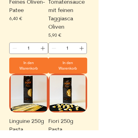
Feines Oliven-
Tomatensauce
Patee
mit feinen
Taggiasca
Preis
6,40 €
Oliven
Preis
5,90 €
In den
In den
Warenkorb
Warenkorb
Linguine 250g
Fiori 250g
Pasta
Pasta