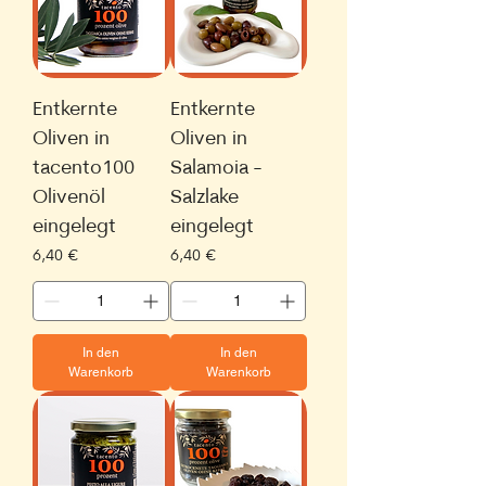
Entkernte
Entkernte
Oliven in
Oliven in
tacento100
Salamoia -
Olivenöl
Salzlake
eingelegt
eingelegt
Preis
Preis
6,40 €
6,40 €
In den
In den
Warenkorb
Warenkorb