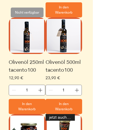
In den
Nicht verfügbar
Warenkorb
Olivenöl 250ml
Olivenöl 500ml
tacento100
tacento100
Preis
Preis
12,90 €
23,90 €
In den
In den
Warenkorb
Warenkorb
jetzt auch In SALAMOIA