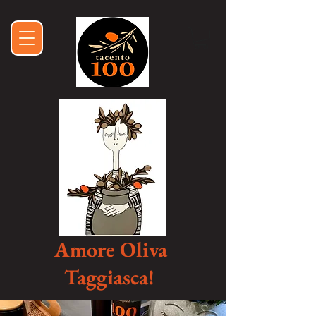
Amore Oliva
Taggiasca!