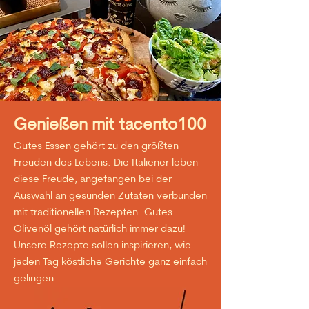
Genießen mit tacento100
Gutes Essen gehört zu den größten
Freuden des Lebens. Die Italiener leben
diese Freude, angefangen bei der
Auswahl an gesunden Zutaten verbunden
mit traditionellen Rezepten. Gutes
Olivenöl gehört natürlich immer dazu!
Unsere Rezepte sollen inspirieren, wie
jeden Tag köstliche Gerichte ganz einfach
gelingen.